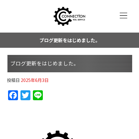
ブログ更新をはじめました。
ブログ更新をはじめました。
投稿日
2025年6月3日
F
T
Li
a
w
n
c
itt
e
e
er
b