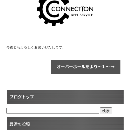
o
o
k
今後ともよろしくお願いいたします。
オーバーホールだより～１～
→
ブログトップ
最近の投稿