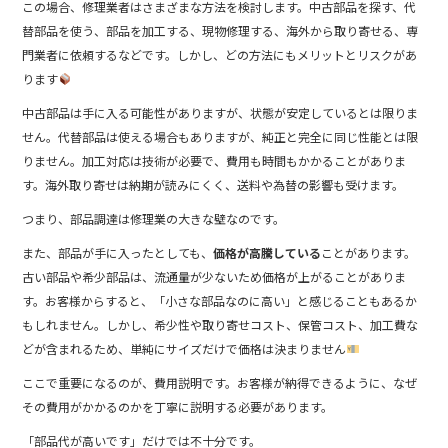
この場合、修理業者はさまざまな方法を検討します。中古部品を探す、代
替部品を使う、部品を加工する、現物修理する、海外から取り寄せる、専
門業者に依頼するなどです。しかし、どの方法にもメリットとリスクがあ
ります
中古部品は手に入る可能性がありますが、状態が安定しているとは限りま
せん。代替部品は使える場合もありますが、純正と完全に同じ性能とは限
りません。加工対応は技術が必要で、費用も時間もかかることがありま
す。海外取り寄せは納期が読みにくく、送料や為替の影響も受けます。
つまり、部品調達は修理業の大きな壁なのです。
また、部品が手に入ったとしても、
価格が高騰している
ことがあります。
古い部品や希少部品は、流通量が少ないため価格が上がることがありま
す。お客様からすると、「小さな部品なのに高い」と感じることもあるか
もしれません。しかし、希少性や取り寄せコスト、保管コスト、加工費な
どが含まれるため、単純にサイズだけで価格は決まりません
ここで重要になるのが、費用説明です。お客様が納得できるように、なぜ
その費用がかかるのかを丁寧に説明する必要があります。
「部品代が高いです」だけでは不十分です。