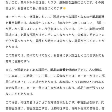
ないこと、費用がかかる理由、リスク、選択肢を正直に伝えます。その誠
実さが、お客様との長い関係をつくります
オーバーホール・修理業において、現場で大きな課題となるのが
部品調達
と費用説明
です。お客様からすると、「壊れたから直してほしい」「調子
が悪いから見てほしい」という依頼はシンプルです。しかし、実際の修理
現場では、必要な部品がすぐに手に入らなかったり、分解後に想定以上の
劣化が見つかったり、見積もり時点では分からない問題が出てくることが
あります。
この業界では、技術力だけでなく、お客様に状況を正しく伝える説明力も
非常に重要です
まず、修理業でよくある課題が、
部品の廃番や供給終了
です。古い機械、
古い車両、古い時計、古い工具、古い設備などでは、メーカーがすでに部
品供給を終了している場合があります。お客様にとっては思い入れのある
大切な品でも、メーカー側では生産が終わっており、部品在庫が残ってい
ないこともあります。
この場合、修理業者はさまざまな方法を検討します。中古部品を探す、代
替部品を使う、部品を加工する、現物修理する、海外から取り寄せる、専