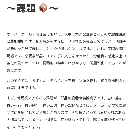
o
～課題
～
o
k
オーバーホール・修理業において、現場で大きな課題となるのが
部品調達
と費用説明
です。お客様からすると、「壊れたから直してほしい」「調子
が悪いから見てほしい」という依頼はシンプルです。しかし、実際の修理
現場では、必要な部品がすぐに手に入らなかったり、分解後に想定以上の
劣化が見つかったり、見積もり時点では分からない問題が出てくることが
あります。
この業界では、技術力だけでなく、お客様に状況を正しく伝える説明力も
非常に重要です
まず、修理業でよくある課題が、
部品の廃番や供給終了
です。古い機械、
古い車両、古い時計、古い工具、古い設備などでは、メーカーがすでに部
品供給を終了している場合があります。お客様にとっては思い入れのある
大切な品でも、メーカー側では生産が終わっており、部品在庫が残ってい
ないこともあります。