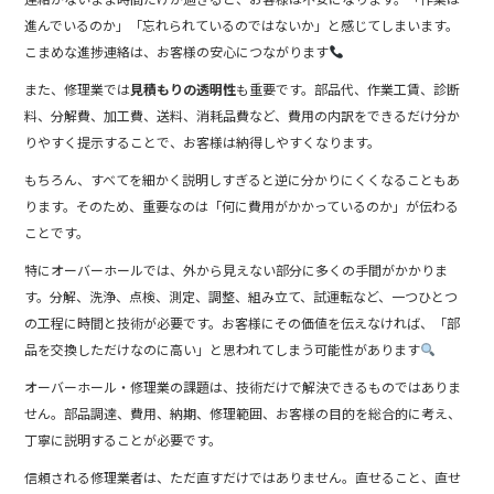
進んでいるのか」「忘れられているのではないか」と感じてしまいます。
こまめな進捗連絡は、お客様の安心につながります
また、修理業では
見積もりの透明性
も重要です。部品代、作業工賃、診断
料、分解費、加工費、送料、消耗品費など、費用の内訳をできるだけ分か
りやすく提示することで、お客様は納得しやすくなります。
もちろん、すべてを細かく説明しすぎると逆に分かりにくくなることもあ
ります。そのため、重要なのは「何に費用がかかっているのか」が伝わる
ことです。
特にオーバーホールでは、外から見えない部分に多くの手間がかかりま
す。分解、洗浄、点検、測定、調整、組み立て、試運転など、一つひとつ
の工程に時間と技術が必要です。お客様にその価値を伝えなければ、「部
品を交換しただけなのに高い」と思われてしまう可能性があります
オーバーホール・修理業の課題は、技術だけで解決できるものではありま
せん。部品調達、費用、納期、修理範囲、お客様の目的を総合的に考え、
丁寧に説明することが必要です。
信頼される修理業者は、ただ直すだけではありません。直せること、直せ