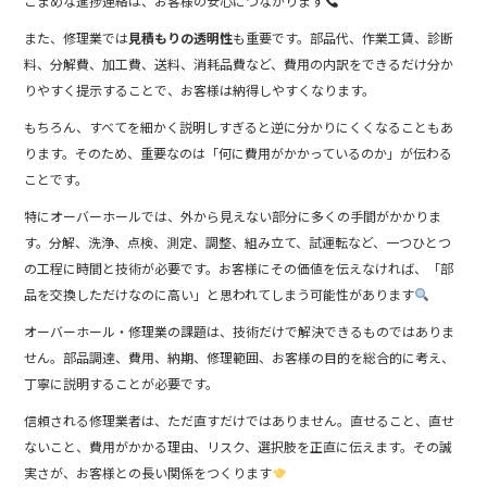
こまめな進捗連絡は、お客様の安心につながります
また、修理業では
見積もりの透明性
も重要です。部品代、作業工賃、診断
料、分解費、加工費、送料、消耗品費など、費用の内訳をできるだけ分か
りやすく提示することで、お客様は納得しやすくなります。
もちろん、すべてを細かく説明しすぎると逆に分かりにくくなることもあ
ります。そのため、重要なのは「何に費用がかかっているのか」が伝わる
ことです。
特にオーバーホールでは、外から見えない部分に多くの手間がかかりま
す。分解、洗浄、点検、測定、調整、組み立て、試運転など、一つひとつ
の工程に時間と技術が必要です。お客様にその価値を伝えなければ、「部
品を交換しただけなのに高い」と思われてしまう可能性があります
オーバーホール・修理業の課題は、技術だけで解決できるものではありま
せん。部品調達、費用、納期、修理範囲、お客様の目的を総合的に考え、
丁寧に説明することが必要です。
信頼される修理業者は、ただ直すだけではありません。直せること、直せ
ないこと、費用がかかる理由、リスク、選択肢を正直に伝えます。その誠
実さが、お客様との長い関係をつくります