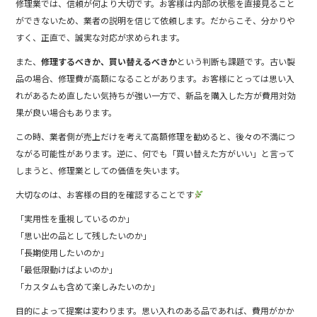
修理業では、信頼が何より大切です。お客様は内部の状態を直接見ること
ができないため、業者の説明を信じて依頼します。だからこそ、分かりや
すく、正直で、誠実な対応が求められます。
また、
修理するべきか、買い替えるべきか
という判断も課題です。古い製
品の場合、修理費が高額になることがあります。お客様にとっては思い入
れがあるため直したい気持ちが強い一方で、新品を購入した方が費用対効
果が良い場合もあります。
この時、業者側が売上だけを考えて高額修理を勧めると、後々の不満につ
ながる可能性があります。逆に、何でも「買い替えた方がいい」と言って
しまうと、修理業としての価値を失います。
大切なのは、お客様の目的を確認することです
「実用性を重視しているのか」
「思い出の品として残したいのか」
「長期使用したいのか」
「最低限動けばよいのか」
「カスタムも含めて楽しみたいのか」
目的によって提案は変わります。思い入れのある品であれば、費用がかか