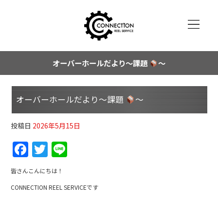
オーバーホールだより～課題
～
オーバーホールだより～課題
～
投稿日
2026年5月15日
F
T
Li
a
w
n
皆さんこんにちは！
c
itt
e
CONNECTION REEL SERVICEです
e
er
b