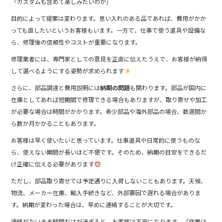
「カスタムも含めて楽しみたいのか」
目的によって提案は変わります。思い入れのある品であれば、費用がかか
っても直したいというお客様もいます。一方で、仕事で使う道具や設備な
ら、修理後の信頼性やコストが重要になります。
修理業者には、専門家としての意見を正直に伝えたうえで、お客様が納得
して選べるようにする姿勢が求められます
さらに、部品調達と費用説明には
納期の問題
も関わります。部品が国内に
在庫としてあれば短期間で修理できる場合もありますが、取り寄せや加工
が必要な場合は時間がかかります。希少部品や海外部品の場合、数週間か
ら数か月かかることもあります。
お客様は早く使いたいと思っています。仕事道具や日常的に使うものな
ら、使えない期間が長いほど不便です。そのため、納期の目安をできるだ
け正確に伝える必要があります
ただし、部品取り寄せでは予定通りに入荷しないこともあります。天候、
物流、メーカー在庫、輸入手続きなど、外部要因で遅れる場合がありま
す。納期が変わった場合は、早めに連絡することが大切です。
連絡がないまま時間だけが過ぎると、お客様は不安になります。「作業は