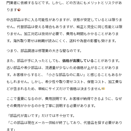
門業者に依頼するなどです。しかし、どの方法にもメリットとリスクがあ
ります
中古部品は手に入る可能性がありますが、状態が安定しているとは限りま
せん。代替部品は使える場合もありますが、純正と完全に同じ性能とは限
りません。加工対応は技術が必要で、費用も時間もかかることがありま
す。海外取り寄せは納期が読みにくく、送料や為替の影響も受けます。
つまり、部品調達は修理業の大きな壁なのです。
また、部品が手に入ったとしても、
価格が高騰している
ことがあります。
古い部品や希少部品は、流通量が少ないため価格が上がることがありま
す。お客様からすると、「小さな部品なのに高い」と感じることもあるか
もしれません。しかし、希少性や取り寄せコスト、保管コスト、加工費な
どが含まれるため、単純にサイズだけで価格は決まりません
ここで重要になるのが、費用説明です。お客様が納得できるように、なぜ
その費用がかかるのかを丁寧に説明する必要があります。
「部品代が高いです」だけでは不十分です。
「この部品は現在メーカー供給が終了しており、代替品を探す必要があり
ます」