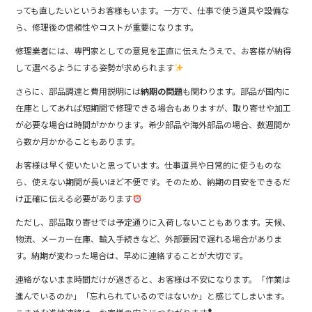
っても直したいというお客様もいます。一方で、仕事で使う道具や設備な
ら、修理後の信頼性やコストが重要になります。
修理業者には、専門家としての意見を正直に伝えたうえで、お客様が納得
して選べるようにする姿勢が求められます
さらに、部品調達と費用説明には
納期の問題
も関わります。部品が国内に
在庫としてあれば短期間で修理できる場合もありますが、取り寄せや加工
が必要な場合は時間がかかります。希少部品や海外部品の場合、数週間か
ら数か月かかることもあります。
お客様は早く使いたいと思っています。仕事道具や日常的に使うものな
ら、使えない期間が長いほど不便です。そのため、納期の目安をできるだ
け正確に伝える必要があります
ただし、部品取り寄せでは予定通りに入荷しないこともあります。天候、
物流、メーカー在庫、輸入手続きなど、外部要因で遅れる場合がありま
す。納期が変わった場合は、早めに連絡することが大切です。
連絡がないまま時間だけが過ぎると、お客様は不安になります。「作業は
進んでいるのか」「忘れられているのではないか」と感じてしまいます。