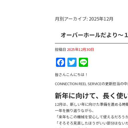
月別アーカイブ:
2025年12月
オーバーホールだより～
投稿日
2025年12月30日
F
T
Li
a
w
n
皆さんこんにちは！
c
itt
e
CONNECTION REEL SERVICEの更新担当
e
er
新年に向けて、長く使
b
12月は、新しい年に向けた準備を進める時
o
一年を振り返りながら、
o
「来年もこの機械を安心して使えるだろう
k
「そろそろ見直したほうがいい部分はない