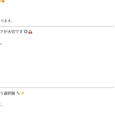
か
あります。
ケアが大切です
ん。
いう選択肢
す。