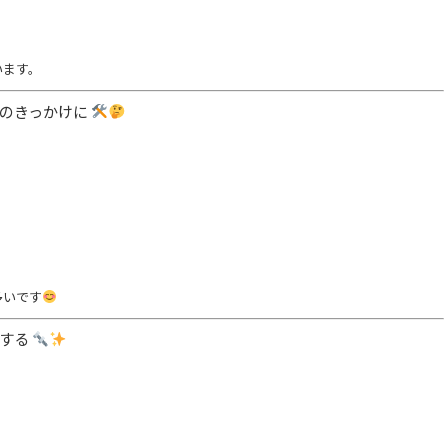
います。
ムのきっかけに
多いです
整する
。