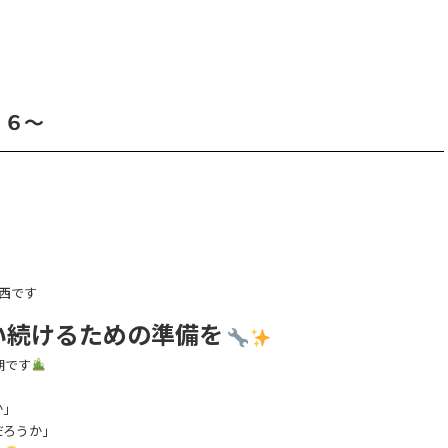
１６～
の中西です
い続けるための準備を
期です
か」
だろうか」