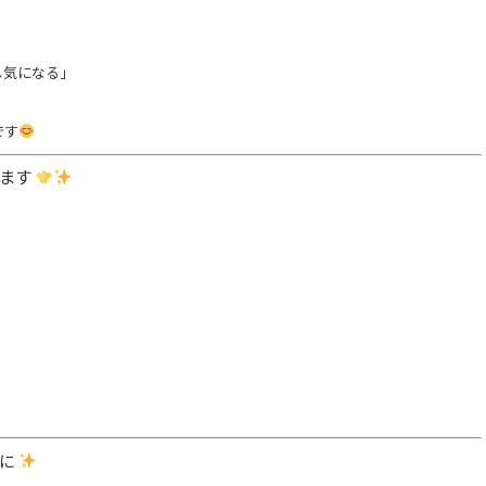
し気になる」
です
します
。
めに