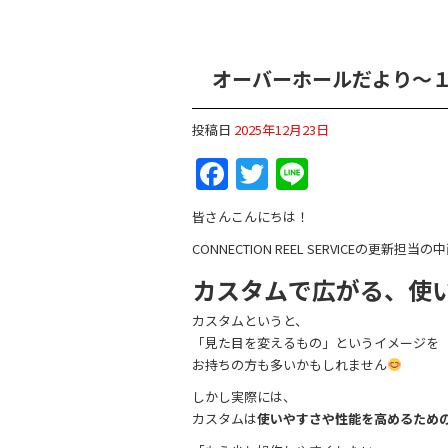
オーバーホールだより～
投稿日
2025年12月23日
F
T
Li
a
w
n
皆さんこんにちは！
c
itt
e
CONNECTION REEL SERVICEの更新担当
e
er
カスタムで広がる、使
b
カスタムというと、
o
「見た目を変えるもの」というイメージを
o
お持ちの方も多いかもしれません
k
しかし実際には、
カスタムは
使いやすさや性能を高めるため